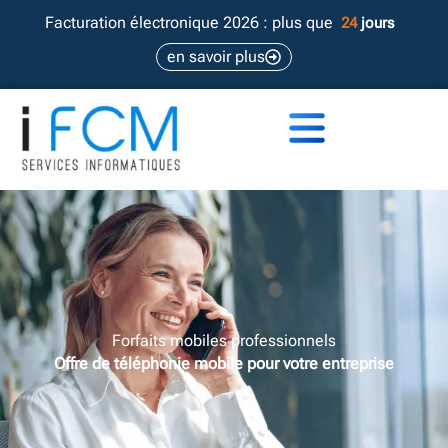
Aller
Facturation électronique 2026 : plus que
24
jours
au
en savoir plus
contenu
Forfaits mobiles professionnels
Offre de téléphonie mobile pour votre entreprise