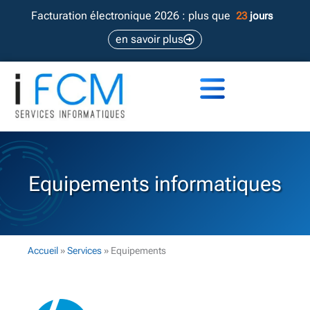
Aller
Facturation électronique 2026 : plus que
23
jours
au
en savoir plus
contenu
Equipements informatiques
Accueil
»
Services
»
Equipements